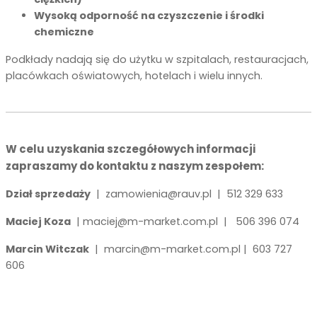
Wysoką odporność na czyszczenie i środki
chemiczne
Podkłady nadają się do użytku w szpitalach, restauracjach,
placówkach oświatowych, hotelach i wielu innych.
W celu uzyskania szczegółowych informacji
zapraszamy do kontaktu z naszym zespołem:
Dział sprzedaży
|
zamowienia@rauv.pl
|
512 329 633
Maciej Koza
|
maciej@m-market.com.pl
|
506 396 074
Marcin Witczak
|
marcin@m-market.com.pl
|
603 727
606